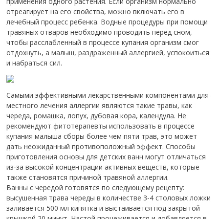
применения одного растения.
Если организм нормально
отреагирует на его свойства, можно включать его в
лечебный процесс ребенка. Водные процедуры при помощи
травяных отваров необходимо проводить перед сном,
чтобы расслабленный в процессе купания организм смог
отдохнуть, а малыш, раздраженный аллергией, успокоиться
и набраться сил.
Самыми эффективными лекарственными компонентами для
местного лечения аллергии являются такие травы, как
череда, ромашка, лопух, дубовая кора, календула. Не
рекомендуют фитотерапевты использовать в процессе
купания малыша сборы более чем пяти трав, это может
дать неожиданный противоположный эффект. Способы
приготовления основы для детских ванн могут отличаться
из-за высокой концентрации активных веществ, которые
также становятся причиной травяной аллергии.
Ванны с чередой готовятся по следующему рецепту:
высушенная трава череды в количестве 3-4 столовых ложки
заливается 500 мл кипятка и выстаивается под закрытой
крышкой 20 минут. Настой процеживается и добавляется в