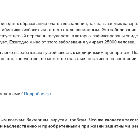
приводит к образованию очагов воспаления, так называемых каверн
нтибиотиков избавиться от него стало возможным. Это заболевание
ствует целый перечень государств, в которых зафиксированы эпиде
ует. Ежегодно у нас от этого заболевания умирает 25000 человек.
ы легко вырабатывают устойчивость к медицинским препаратам. По
 что, конечно же, не может не сказаться негативно на состоянии
средствами?
Подробнее>>
е
ым клеткам: бактериям, вирусам, грибкам.
Что же касается таког
ыми наследственно и приобретенными при жизни защитными ре