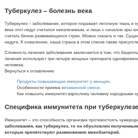
Туберкулез – болезнь века
Туберкулез – заболевание, которое поражает легочную ткань и 
века этот недуг считался неизлечимым, и лишь с началом эры а
считать бичом развивающихся стран. Можно сказать и так. Суще
недуга. К сожалению, наша страна в этом списке также присутств
Сложность лечения заболевания заключается в том, что бацилл
лечения используют три-четыре мощных препарата одновременно,
человека.
Вернуться к оглавлению
Продукты повышающие иммунитет у женщин
.
Особенности приема
витаминной смеси
.
Как повысить иммунитет взрослому человеку народными 
Специфика иммунитета при туберкулез
Иммунитет – это способность организма противостоять чужеродн
заболевания, как туберкулез, то он обусловлен полученн
которые препятствуют размножению микобактерий.