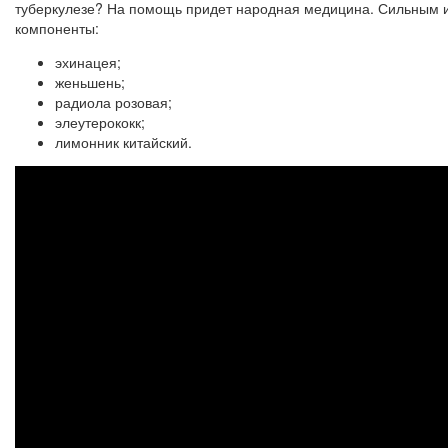
туберкулезе? На помощь придет народная медицина. Сильным 
компоненты:
эхинацея;
женьшень;
радиола розовая;
элеутерококк;
лимонник китайский.