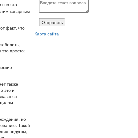
т на это
этим коварным
от факт, что
Карта сайта
 заболеть,
 это просто:
ческие
ает также
о это и
оказался
ациллы
рождения, но
леванию. Такой
ения недугом,
мен