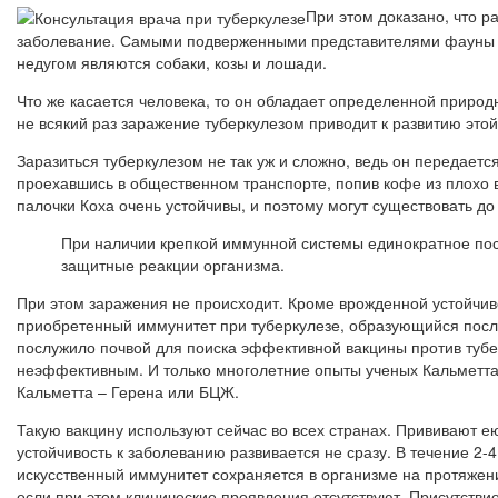
При этом доказано, что р
заболевание. Самыми подверженными представителями фауны о
недугом являются собаки, козы и лошади.
Что же касается человека, то он обладает определенной природн
не всякий раз заражение туберкулезом приводит к развитию этой
Заразиться туберкулезом не так уж и сложно, ведь он передаетс
проехавшись в общественном транспорте, попив кофе из плохо в
палочки Коха очень устойчивы, и поэтому могут существовать до
При наличии крепкой иммунной системы единократное пост
защитные реакции организма.
При этом заражения не происходит. Кроме врожденной устойчиво
приобретенный иммунитет при туберкулезе, образующийся посл
послужило почвой для поиска эффективной вакцины против тубер
неэффективным. И только многолетние опыты ученых Кальметта 
Кальметта – Герена или БЦЖ.
Такую вакцину используют сейчас во всех странах. Прививают е
устойчивость к заболеванию развивается не сразу. В течение 2
искусственный иммунитет сохраняется в организме на протяжен
если при этом клинические проявления отсутствуют. Присутств