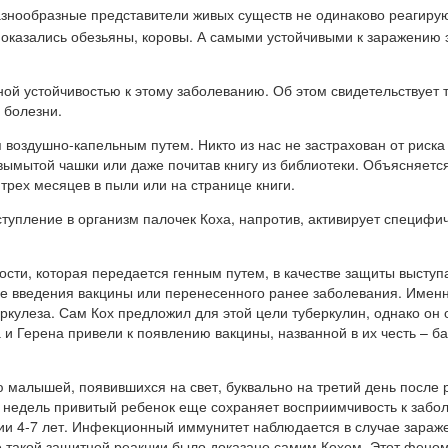
азнообразные представители живых существ не одинаково реагирую
казались обезьяны, коровы. А самыми устойчивыми к заражению 
ой устойчивостью к этому заболеванию. Об этом свидетельствует т
 болезни.
я воздушно-капельным путем. Никто из нас не застрахован от риска
ымытой чашки или даже почитав книгу из библиотеки. Объясняется
 трех месяцев в пыли или на странице книги.
упление в организм палочек Коха, напротив, активирует специфи
сти, которая передается генным путем, в качестве защиты выступ
е введения вакцины или перенесенного ранее заболевания. Именн
кулеза. Сам Кох предложил для этой цели туберкулин, однако он 
и Герена привели к появлению вакцины, названной в их честь – б
ю малышей, появившихся на свет, буквально на третий день после 
-4 недель привитый ребенок еще сохраняет восприимчивость к забо
ии 4-7 лет. Инфекционный иммунитет наблюдается в случае зараж
ие такой защитной реакции было доказано самим Кохом. Этот фено