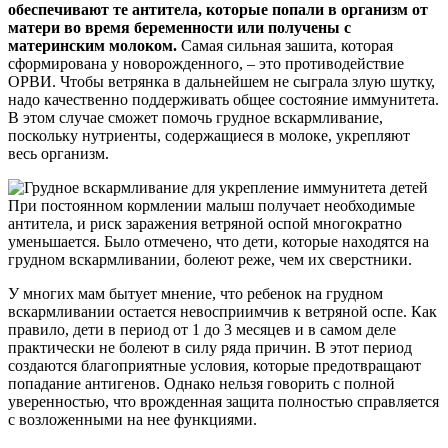
обеспечивают те антитела, которые попали в организм от
матери во время беременности или получены с
материнским молоком.
Самая сильная зашита, которая
сформирована у новорожденного, – это противодействие
ОРВИ. Чтобы ветрянка в дальнейшем не сыграла злую шутку,
надо качественно поддерживать общее состояние иммунитета.
В этом случае сможет помочь грудное вскармливание,
поскольку нутриенты, содержащиеся в молоке, укрепляют
весь организм.
При постоянном кормлении малыш получает необходимые
антитела, и риск заражения ветряной оспой многократно
уменьшается. Было отмечено, что дети, которые находятся на
грудном вскармливании, болеют реже, чем их сверстники.
У многих мам бытует мнение, что ребенок на грудном
вскармливании остается невосприимчив к ветряной оспе. Как
правило, дети в период от 1 до 3 месяцев и в самом деле
практически не болеют в силу ряда причин. В этот период
создаются благоприятные условия, которые предотвращают
попадание антигенов. Однако нельзя говорить с полной
уверенностью, что врожденная защита полностью справляется
с возложенными на нее функциями.