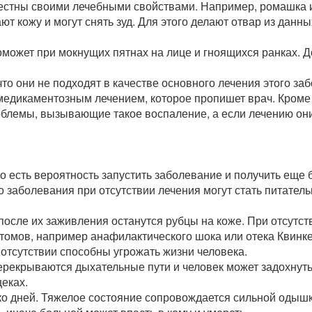
вестны своими лечебными свойствами. Например, ромашка 
кожу и могут снять зуд. Для этого делают отвар из данны
ожет при мокнущих пятнах на лице и гноящихся ранках. Д
о они не подходят в качестве основного лечения этого заб
 медикаментозным лечением, которое пропишет врач. Кроме
облемы, вызывающие такое воспаление, а если лечению он
о есть вероятность запустить заболевание и получить еще 
 заболевания при отсутствии лечения могут стать питател
 после их заживления останутся рубцы на коже. При отсутст
томов, например анафилактического шока или отека Квинке
 отсутствии способны угрожать жизни человека.
перекрываются дыхательные пути и человек может задохнуть
еках.
ко дней. Тяжелое состояние сопровождается сильной одыш