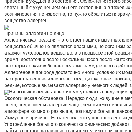
привести к ухудшению состояния. Осложнения этого забол
связанный с ухудшением общего состояния, а в тяжелых 
возникновения не известна, то нужно обратиться к врачу
вещество-аллерген.
Причины аллергии на лице
Аллергическая реакция – это ответ наших иммунных клет
вещества обычно не являются опасными, но организм расц
атакуют чужеродное вещество, а в процессе этой реакци
время: достаточно всего нескольких часов после контакт
некоторых случаях бывает реакция замедленного действи
Аллергенов в природе достаточно много, условно их можн
распространенные аллергены: мед, цитрусовые, шоколад
редкие, которые вызывают аллергию у немногих людей: г
На возникновение аллергии могут влиять следующие п
Экологическая обстановка. Нередко люди, живущие в мег
пыли, подвержены аллергии чаще, чем жители небольших
атмосфере во много раз выше, поэтому и больше шансов 
Иммунные причины. Есть теория, что у новорожденных д
Употребление большого количества химических добавок. 
найти в составе различные красители, усилители, консе