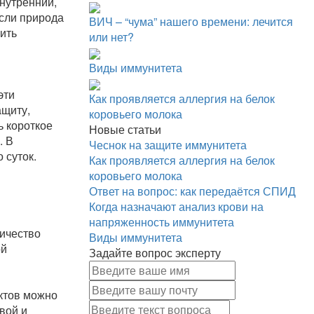
внутренний,
Если природа
ВИЧ – “чума” нашего времени: лечится
ить
или нет?
Виды иммунитета
эти
Как проявляется аллергия на белок
ащиту,
коровьего молока
ь короткое
Новые статьи
. В
Чеснок на защите иммунитета
 суток.
Как проявляется аллергия на белок
коровьего молока
Ответ на вопрос: как передаётся СПИД
Когда назначают анализ крови на
напряженность иммунитета
личество
Виды иммунитета
ой
Задайте вопрос эксперту
уктов можно
вой и