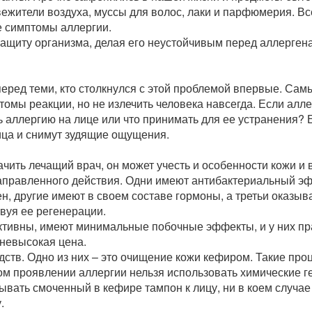
вежители воздуха, муссы для волос, лаки и парфюмерия. Вс
 симптомы аллергии.
ащиту организма, делая его неустойчивым перед аллерген
 перед теми, кто столкнулся с этой проблемой впервые. Сам
мы реакции, но не излечить человека навсегда. Если аллер
ь аллергию на лице или что принимать для ее устранения? 
лица и снимут зудящие ощущения.
чить лечащий врач, он может учесть и особенности кожи и
аправленного действия. Одни имеют антибактериальный эф
, другие имеют в своем составе гормоны, а третьи оказыв
вуя ее регенерации.
ктивны, имеют минимальные побочные эффекты, и у них пр
 невысокая цена.
ств. Одно из них – это очищение кожи кефиром. Такие про
ком проявлении аллергии нельзя использовать химические г
вать смоченный в кефире тампон к лицу, ни в коем случае
.