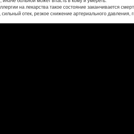
, иначе больной может впасть в кому и умереть.
ллергии на лекарства такое состояние заканчивается смерт
 сильный отек, резкое снижение артериального давления, г