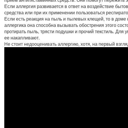
Если аллергия развивается в ответ на воздействие бытов
средства или при их применении пользоваться респират
Если есть реакция на пыль и пылевых клещей, то в доме 
аллергика она способна вызывать обострения этого сост
протирать пыль, трясти подушки и прочий текстиль. Для
ее накапливают.
Не стоит недооценивать аллергию, хотя, на первый взгляд