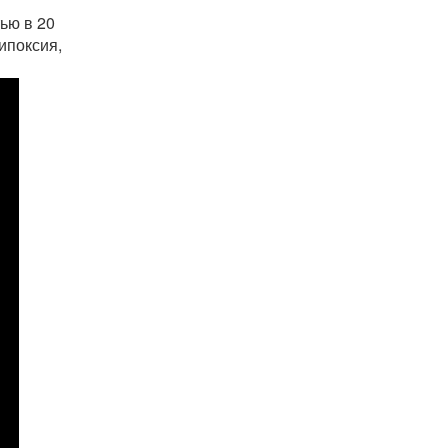
ью в 20
ипоксия,