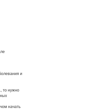
сле
болевания и
, то нужно
тных
ачом начать