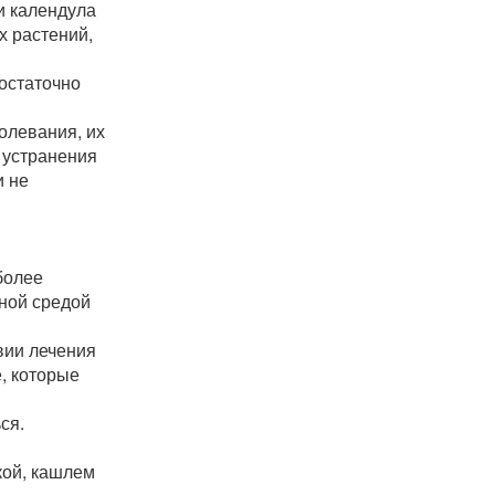
и календула
х растений,
остаточно
олевания, их
 устранения
и не
более
ьной средой
вии лечения
, которые
ся.
кой, кашлем