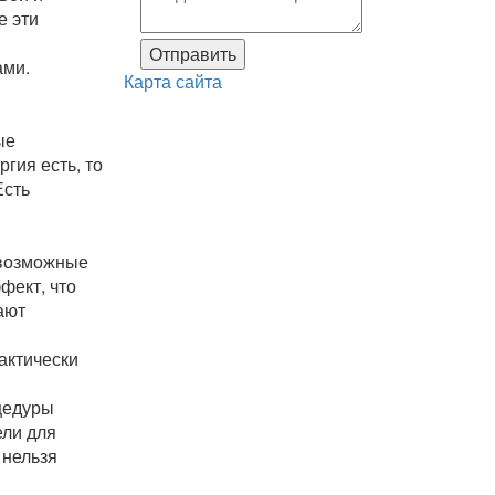
е эти
ами.
Карта сайта
ые
гия есть, то
Есть
 возможные
фект, что
ают
актически
цедуры
ели для
 нельзя