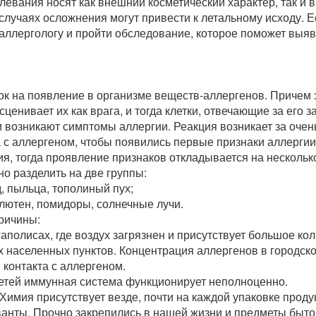
евания носят как внешний косметический характер, так и 
случаях осложнения могут привести к летальному исходу. 
-аллергологу и пройти обследование, которое поможет выяв
ок на появление в организме веществ-аллергенов. Причем 
енивает их как врага, и тогда клетки, отвечающие за его з
и возникают симптомы аллергии. Реакция возникает за очен
а с аллергеном, чтобы появились первые признаки аллергии
я, тогда проявление признаков откладывается на несколько
о разделить на две группы:
, пыльца, тополиный пух;
лютен, помидоры, солнечные лучи.
ричины:
аполисах, где воздух загрязнен и присутствует большое ко
 населенных пунктов. Концентрация аллергенов в городск
контакта с аллергеном.
етей иммунная система функционирует неполноценно.
Химия присутствует везде, почти на каждой упаковке прод
рванты. Прочно закрепились в нашей жизни и предметы быто