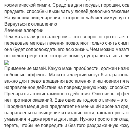
косметической химии. Средства для посуды, порошки, ос
предметы способны вызывать у людей довольно тяжелые
Нарушения пищеварения, которое ослабляет иммунную з
Вернуться к оглавлению
Лечение аллергии
Чем мазать лицо от аллергии – этот вопрос остро встает
передовые методы лечения позволяют только снять симпто
она будет сопровождать его всю жизнь. Чем можно мазат
несколько рецептов, которые помогут устранить сыпь с 
Применение мазей. Какую мазь приобрести, должен назна
побочные эффекты. Мази от аллергии могут быть разнон
важно для предотвращения воспаления и нагноения пятен
направленное действие на поврежденную кожу, способст
Препараты антигистаминного действия. Они очень эффе
нет противопоказаний. Еще одно выгодное отличие – это
Народная медицина предлагает не меньший арсенал сред
направлены на очищение и питание кожи, так как при та
умывания и даже кремы для лица. Нужно просто приклады
тереть, чтобы не повредить и без того раздраженную кожу