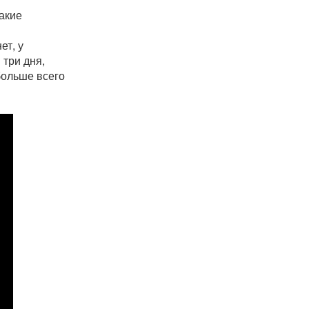
акие
ет, у
 три дня,
больше всего