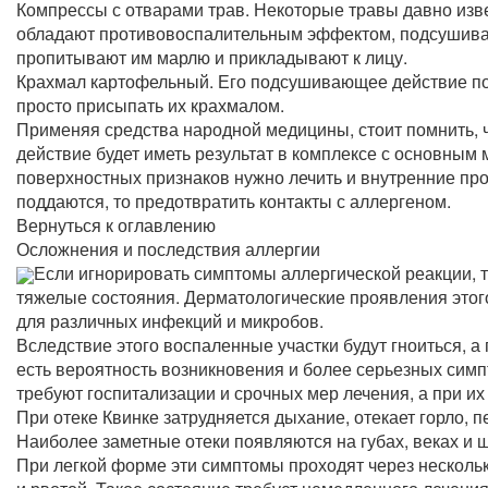
Компрессы с отварами трав. Некоторые травы давно из
обладают противовоспалительным эффектом, подсушивают 
пропитывают им марлю и прикладывают к лицу.
Крахмал картофельный. Его подсушивающее действие пом
просто присыпать их крахмалом.
Применяя средства народной медицины, стоит помнить, чт
действие будет иметь результат в комплексе с основным
поверхностных признаков нужно лечить и внутренние пр
поддаются, то предотвратить контакты с аллергеном.
Вернуться к оглавлению
Осложнения и последствия аллергии
Если игнорировать симптомы аллергической реакции, т
тяжелые состояния. Дерматологические проявления этого
для различных инфекций и микробов.
Вследствие этого воспаленные участки будут гноиться, а
есть вероятность возникновения и более серьезных симп
требуют госпитализации и срочных мер лечения, а при их
При отеке Квинке затрудняется дыхание, отекает горло, 
Наиболее заметные отеки появляются на губах, веках и щ
При легкой форме эти симптомы проходят через несколь