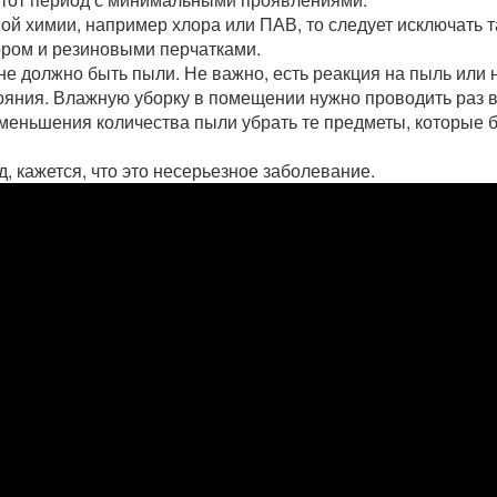
ой химии, например хлора или ПАВ, то следует исключать т
ором и резиновыми перчатками.
не должно быть пыли. Не важно, есть реакция на пыль или н
ояния. Влажную уборку в помещении нужно проводить раз в
 уменьшения количества пыли убрать те предметы, которые 
, кажется, что это несерьезное заболевание.