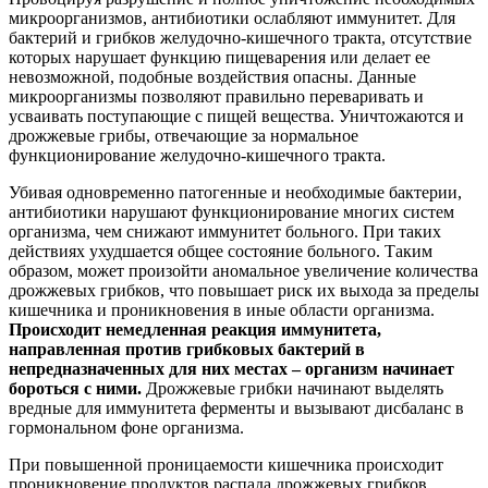
микроорганизмов, антибиотики ослабляют иммунитет. Для
бактерий и грибков желудочно-кишечного тракта, отсутствие
которых нарушает функцию пищеварения или делает ее
невозможной, подобные воздействия опасны. Данные
микроорганизмы позволяют правильно переваривать и
усваивать поступающие с пищей вещества. Уничтожаются и
дрожжевые грибы, отвечающие за нормальное
функционирование желудочно-кишечного тракта.
Убивая одновременно патогенные и необходимые бактерии,
антибиотики нарушают функционирование многих систем
организма, чем снижают иммунитет больного. При таких
действиях ухудшается общее состояние больного. Таким
образом, может произойти аномальное увеличение количества
дрожжевых грибков, что повышает риск их выхода за пределы
кишечника и проникновения в иные области организма.
Происходит немедленная реакция иммунитета,
направленная против грибковых бактерий в
непредназначенных для них местах – организм начинает
бороться с ними.
Дрожжевые грибки начинают выделять
вредные для иммунитета ферменты и вызывают дисбаланс в
гормональном фоне организма.
При повышенной проницаемости кишечника происходит
проникновение продуктов распада дрожжевых грибков,