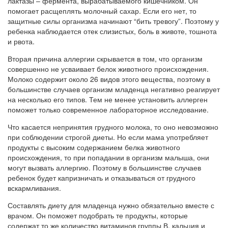
лактазы – фермента, вырабатываемого кишечником. Он
помогает расщеплять молочный сахар. Если его нет, то
защитные силы организма начинают “бить тревогу”. Поэтому у
ребенка наблюдается отек слизистых, боль в животе, тошнота
и рвота.
Вторая причина аллергии скрывается в том, что организм
совершенно не усваивает белок животного происхождения.
Молоко содержит около 26 видов этого вещества, поэтому в
большинстве случаев организм младенца негативно реагирует
на несколько его типов. Тем не менее установить аллерген
поможет только современное лабораторное исследование.
Что касается непринятия грудного молока, то оно невозможно
при соблюдении строгой диеты. Но если мама употребляет
продукты с высоким содержанием белка животного
происхождения, то при попадании в организм малыша, они
могут вызвать аллергию. Поэтому в большинстве случаев
ребенок будет капризничать и отказываться от грудного
вскармливания.
Составлять диету для младенца нужно обязательно вместе с
врачом. Он поможет подобрать те продукты, которые
содержат то же количество витаминов группы В, кальция и